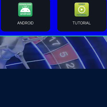
ANDROID
TUTORIAL