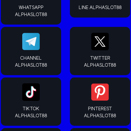
WHATSAPP
LINE ALPHASLOT88
ALPHASLOT88
CHANNEL
TWITTER
ALPHASLOT88
ALPHASLOT88
TIKTOK
PINTEREST
ALPHASLOT88
ALPHASLOT88