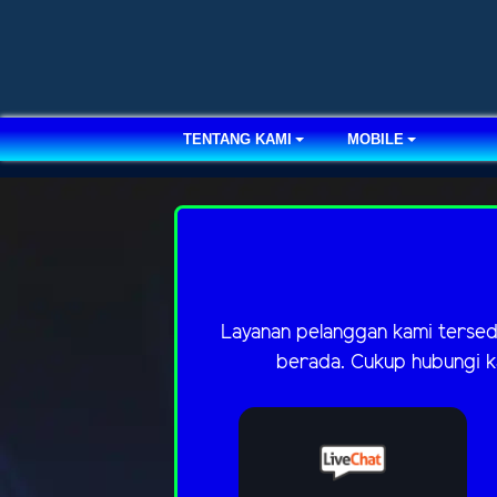
TENTANG KAMI
MOBILE
Layanan pelanggan kami tersedi
berada. Cukup hubungi k