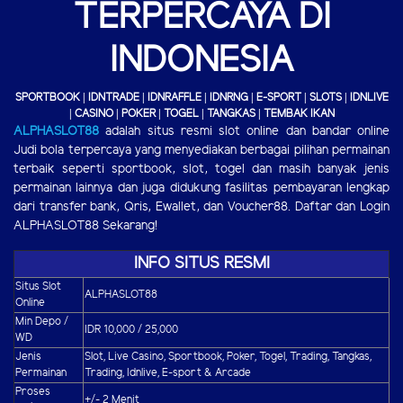
TERPERCAYA DI
INDONESIA
SPORTBOOK | IDNTRADE | IDNRAFFLE | IDNRNG | E-SPORT | SLOTS | IDNLIVE
| CASINO | POKER | TOGEL | TANGKAS | TEMBAK IKAN
ALPHASLOT88
adalah situs resmi slot online dan bandar online
Judi bola terpercaya yang menyediakan berbagai pilihan permainan
terbaik seperti sportbook, slot, togel dan masih banyak jenis
permainan lainnya dan juga didukung fasilitas pembayaran lengkap
dari transfer bank, Qris, Ewallet, dan Voucher88. Daftar dan Login
ALPHASLOT88 Sekarang!
INFO SITUS RESMI
Situs Slot
ALPHASLOT88
Online
Min Depo /
IDR 10,000 / 25,000
WD
Jenis
Slot, Live Casino, Sportbook, Poker, Togel, Trading, Tangkas,
Permainan
Trading, Idnlive, E-sport & Arcade
Proses
+/- 2 Menit