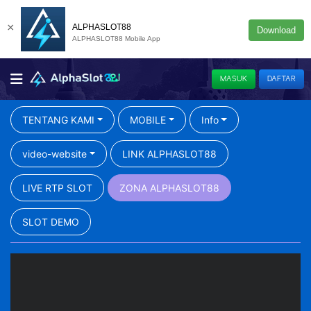
×
ALPHASLOT88
Download
ALPHASLOT88 Mobile App
MASUK
DAFTAR
TENTANG KAMI
MOBILE
Info
video-website
LINK ALPHASLOT88
LIVE RTP SLOT
ZONA ALPHASLOT88
SLOT DEMO