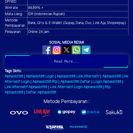
DP/WD
Winrate
99,89% ⚡
Mata Uang:
IDR (Indonesian Rupiah)
Metode
Bank, Qris & E-Wallet (Gopay, Dana, Ovo, Link Aja, Shopeepay)
Pembayaran
Pelayanan
Online 24 jam
SOSIAL MEDIA RESMI
Read More...
Tags Slots:
Alphaslot88
|
Alphaslot88 Login
|
Alphaslot88 Link Alternatif
|
Alphaslot88 Link
Alternatif Login
|
Alphaslot88 Rtp
|
Alphaslot88 Daftar
|
Login Alphaslot88
|
Link Alternatif Alphaslot88
|
Link Alternatif Login Alphaslot88
|
Rtp
Alphaslot88
|
Daftar Alphaslot88
Metode Pembayaran :