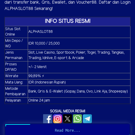
dari transfer bank, Qris, Ewallet, dan Voucher88. Daftar dan Login
ALPHASLOT88 Sekarang!
INFO SITUS RESMI
Situs Slot
ALPHASLOT88
Online
Min Depo /
IDR 10,000 / 25,000
WD
Jenis
Slot, Live Casino, Sportbook, Poker, Togel, Trading, Tangkas,
Permainan
Trading, Idnlive, E-sport & Arcade
Proses
+/- 2 Menit
DP/WD
Winrate
99,89% ⚡
Mata Uang:
IDR (Indonesian Rupiah)
Metode
Bank, Qris & E-Wallet (Gopay, Dana, Ovo, Link Aja, Shopeepay)
Pembayaran
Pelayanan
Online 24 jam
SOSIAL MEDIA RESMI
Read More...