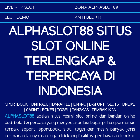
LIVE RTP SLOT
ZONA ALPHASLOT88
SLOT DEMO
ANTI BLOKIR
ALPHASLOT88 SITUS
SLOT ONLINE
TERLENGKAP &
TERPERCAYA DI
INDONESIA
SPORTBOOK | IDNTRADE | IDNRAFFLE | IDNRNG | E-SPORT | SLOTS | IDNLIVE
| CASINO | POKER | TOGEL | TANGKAS | TEMBAK IKAN
ALPHASLOT88
adalah situs resmi slot online dan bandar online
Judi bola terpercaya yang menyediakan berbagai pilihan permainan
terbaik seperti sportbook, slot, togel dan masih banyak jenis
permainan lainnya dan juga didukung fasilitas pembayaran lengkap