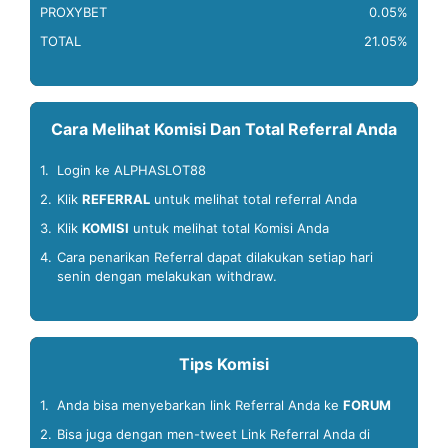
PROXYBET
0.05%
TOTAL
21.05%
Cara Melihat Komisi Dan Total Referral Anda
1.
Login ke ALPHASLOT88
2.
Klik
REFERRAL
untuk melihat total referral Anda
3.
Klik
KOMISI
untuk melihat total Komisi Anda
4.
Cara penarikan Referral dapat dilakukan setiap hari
senin dengan melakukan withdraw.
Tips Komisi
1.
Anda bisa menyebarkan link Referral Anda ke
FORUM
2.
Bisa juga dengan men-tweet Link Referral Anda di