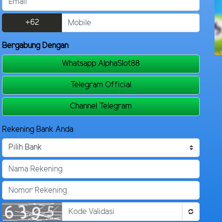
+62
Bergabung Dengan
Whatsapp AlphaSlot88
Telegram Official
Channel Telegram
Rekening Bank Anda