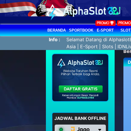
PROMO
PROM
BERANDA
SPORTBOOK
E-SPORT
SLOT
Info :
Selamat Datang di Alphaslot
Asia | E-Sport | Slots | IDN
Be
D
JADWAL BANK OFFLINE